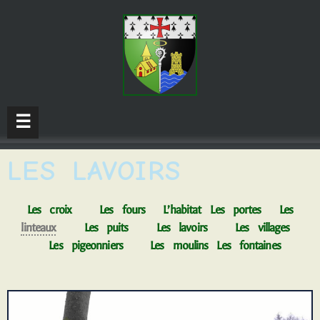
☰
LES LAVOIRS
Les croix
Les fours
L’habitat
Les portes
Les
linteaux
Les puits
Les lavoirs
Les villages
Les pigeonniers
Les moulins
Les fontaines