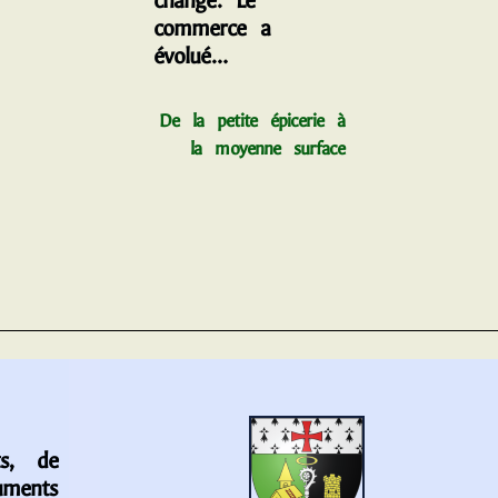
changé. Le
commerce a
évolué…
De la petite épicerie à
la moyenne surface
s, de
uments