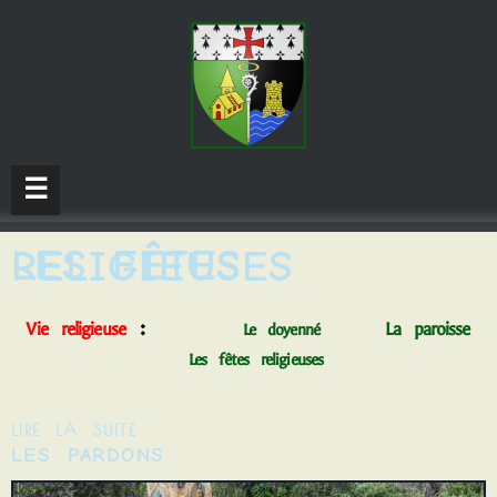
☰
LES FÊTES RELIGIEUSES
:
Vie relig
ieuse
La paroisse
Le doyenné
Les fêtes religieuses
LIRE LA SUITE
LES PARDONS