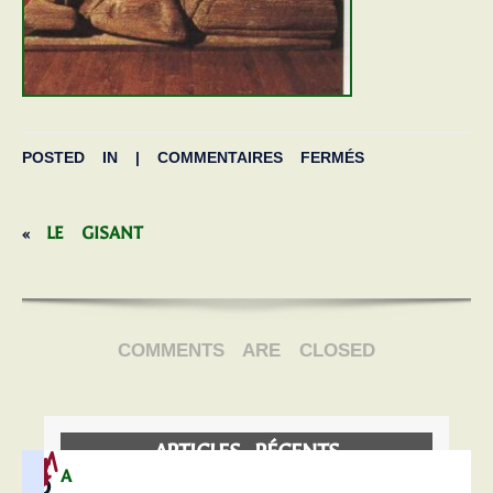
POSTED IN |
COMMENTAIRES FERMÉS
LE GISANT
«
COMMENTS ARE CLOSED
ARTICLES RÉCENTS
Mairie de Carentoir
A
O