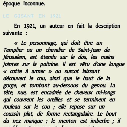
époque inconnue.
LE GISANT EN 1921
E
n 1921, un auteur en fait la description
suivante :
«
L
e personnage, qui doit être un
Templier ou un chevalier de Saint-Jean de
Jérusalem, est étendu sur le dos, les mains
jointes sur la poitrine. Il est vêtu d’une longue
« cotte à armer » ou surcot laissant
découvert le cou, ainsi que le haut de la
gorge, et tombant au-dessous du genou. La
tête, nue, est encadrée de cheveux mi-longs
qui couvrent les oreilles et se terminent en
rouleau sur le cou ; elle repose sur un
coussin plat, de forme rectangulaire. Le bout
du nez manque ; le menton est imberbe ; il