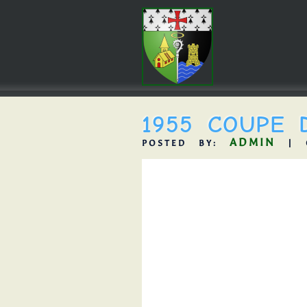
1955 COUPE 
ADMIN
POSTED BY:
| O