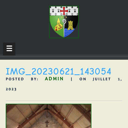
☰
IMG_20230621_143054
ADMIN
POSTED BY:
| ON JUILLET 1,
2023