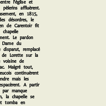
entre l’église et
s pèlerins affluèrent.
usement, en 1815,
des désordres, le
en de Carentoir fit
 chapelle
ement. Le pardon
e Dame du
e disparut, remplacé
i de Lorette sur la
 voisine de
ac. Malgré tout,
eucois continuèrent
endre mais les
’espacèrent. A partir
, par manque
en, la chapelle se
et tomba en