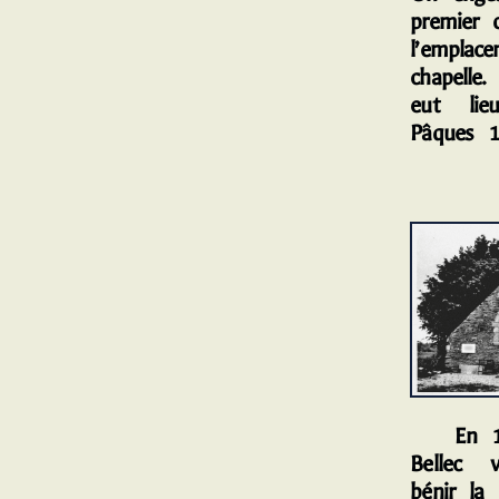
premier o
l’emplac
chapelle
eut lieu
Pâques 1
En 196
Bellec v
bénir la 