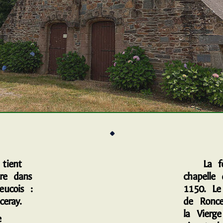
.
ient
La fon
ère dans
chapelle
ucois :
1150. Le
eray.
de Ronce
la Vierge
e