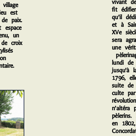
vivant d
village
fit édifi
ieu est
qu’il dé
de paix.
et à Sai
t espace
XVe siècl
tenu, un
sera agr
de croix
une vérit
tylisés
pèlerina
ion
lundi de
taire.
jusqu’à l
1796, el
suite de 
culte par
révolutio
n’altéra
pèlerins.
en 1802
Concorda