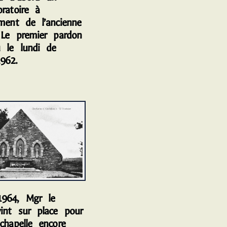
ratoire à
ement de l’ancienne
. Le premier pardon
 le lundi de
962.
4, Mgr le
int sur place pour
chapelle encore