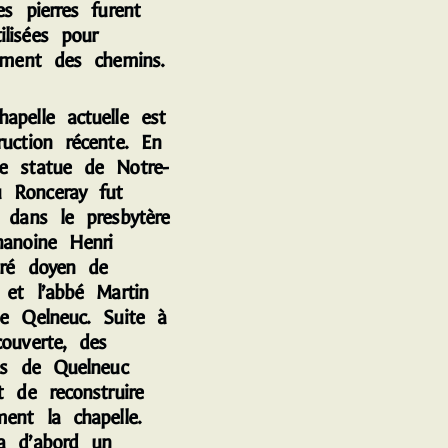
es pierres furent
lisées pour
rement des chemins.
elle actuelle est
ruction récente. En
e statue de Notre-
 Ronceray fut
e dans le presbytère
hanoine Henri
uré doyen de
 et l’abbé Martin
de Qelneuc. Suite à
couverte, des
ens de Quelneuc
t de reconstruire
ent la chapelle.
a d’abord un