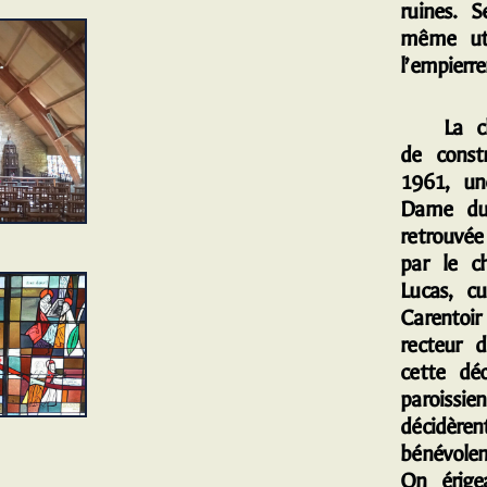
ruines. S
même uti
l’empier
La chap
de const
1961, un
Dame du
retrouvé
par le c
Lucas, c
Carentoir
recteur 
cette dé
paroissi
décidèren
bénévolem
On érige