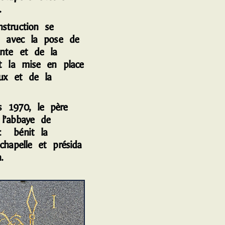
.
truction se
it avec la pose de
ente et de la
et la mise en place
aux et de la
1970, le père
l’abbaye de
c bénit la
chapelle et présida
.