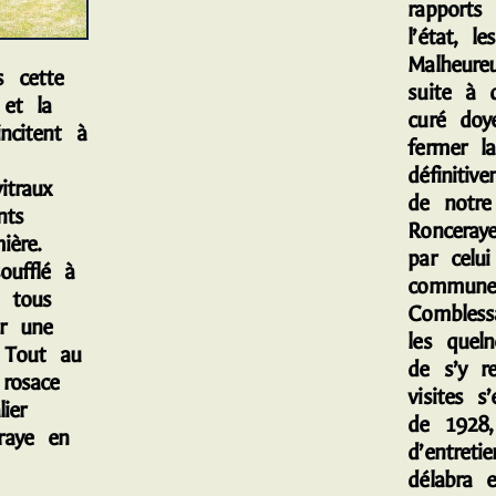
rapports 
l’état, le
Malheure
 cette
suite à 
 et la
curé doy
incitent à
fermer la
définitiv
itraux
de notr
nts
Ronceray
ière.
par celu
oufflé à
commune
t tous
Combless
ar une
les queln
. Tout au
de s’y r
rosace
visites s
ier
de 1928
raye en
d’entreti
délabra 