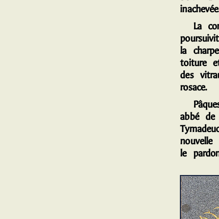
inachevée
La cons
poursuiv
la charp
toiture 
des vitr
rosace.
Pâques 
abbé de 
Tymadeu
nouvelle 
le pardon