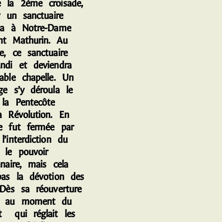
e la 2ème croisade,
er un sanctuaire
dia à Notre-Dame
nt Mathurin. Au
e, ce sanctuaire
andi et deviendra
able chapelle. Un
ge s’y déroula le
 la Pentecôte
a Révolution. En
le fut fermée par
l’interdiction du
 le pouvoir
nnaire, mais cela
 pas la dévotion des
 Dès sa réouverture
, au moment du
t qui réglait les