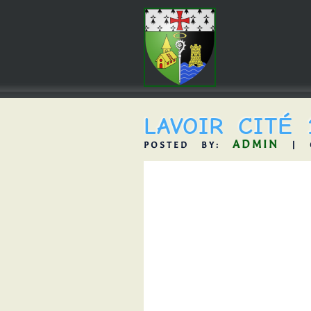
LAVOIR CITÉ 
ADMIN
POSTED BY:
| O