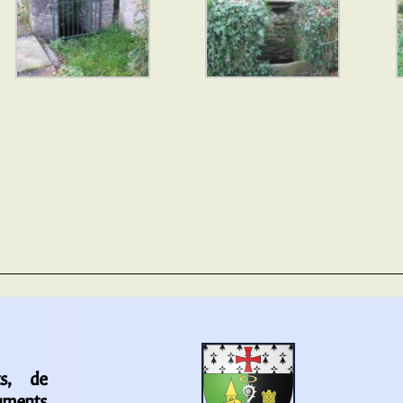
s, de
uments