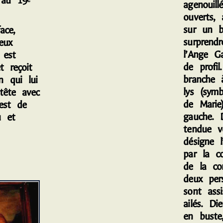
e au 19
agenouill
ouverts, 
sur un b
ace,
surprend
eux
l’Ange Ga
 est
de profil
t reçoit
branche 
n qui lui
lys (symb
tête avec
de Marie
est de
gauche. 
u et
tendue ve
désigne l
par la c
de la co
deux per
sont ass
ailés. Di
en buste