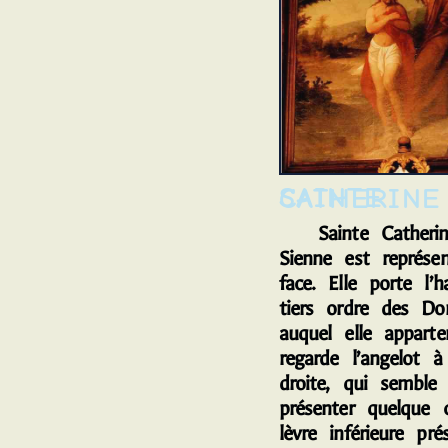
SAINTE CATHERINE
Sainte Catherin
Sienne est représe
face. Elle porte l’h
tiers ordre des Dom
auquel elle apparten
regarde l’angelot à
droite, qui semble 
présenter quelque 
lèvre inférieure pr