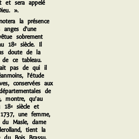
nt et sera appelé
ieu. ».
notera la présence
s anges d’une
êtue sobrement
au 18
siècle. Il
e
ans doute de la
e de ce tableau.
it pas de qui il
éanmoins, l’étude
ives, conservées aux
 départementales de
e, montre, qu’au
u 18
siècle et
e
 1737, une femme,
e du Masle, dame
lerolland, tient la
e du Bois Brassu.