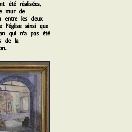
nt été réalisées,
le mur de
on entre les deux
e l’église ainsi que
man qui n’a pas été
rs de la
on.