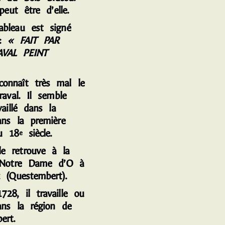
 peut être d’elle.
ableau est signé
 :
« FAIT PAR
VAL PEINT
aît très mal le
raval. Il semble
vaillé dans la
ans la première
u 18
siècle.
e
retrouve à la
 Notre Dame d’O à
c (Questembert).
728, il travaille ou
ans la région de
ert.