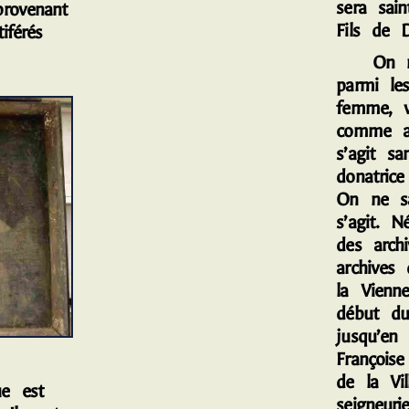
sera sai
rovenant
Fils de D
iférés
O
n 
parmi le
femme, v
comme 
s’agit s
donatric
On ne sa
s’agit. N
des arch
archives
la Vienn
début d
jusqu’en
E
François
de la Vil
e est
seigneuri