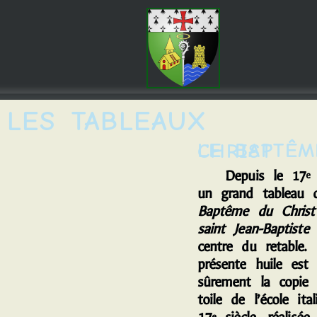
LES TABLEAUX
LE BAPTÊME DU CHRIST
D
epuis le 17
s
e
un grand tableau 
Baptême du Christ
saint Jean-Baptiste
o
centre du retable. 
présente huile est 
sûrement la copie 
toile de l’école ita
e