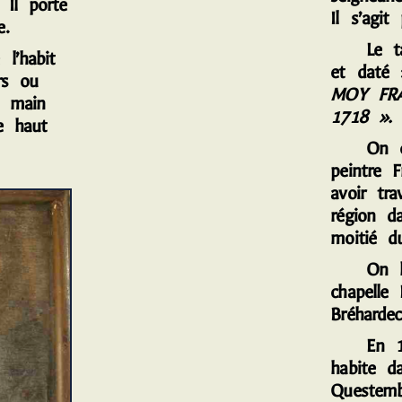
 Il porte
Il s’agit
e.
L
e t
l’habit
et daté
rs ou
MOY FRA
a main
1718 ».
le haut
On conn
peintre F
avoir tra
région d
moitié d
On le 
chapelle
Bréharde
E
n 1
habite d
Questemb