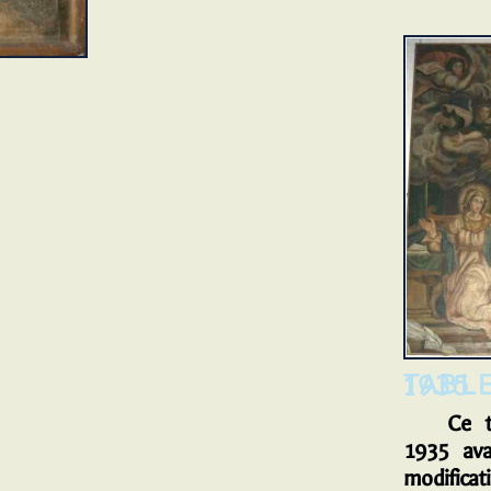
TABLEAU DE 1935
Ce tab
1935 ava
modificat