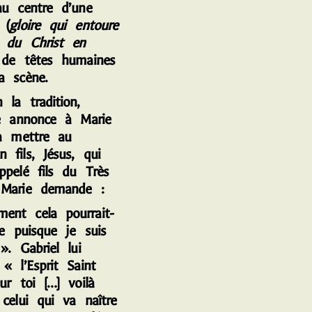
au centre d’une
 (
gloire qui entoure
e du Christ en
 de têtes humaines
a scène.
n la tradition,
ge annonce à Marie
va mettre au
 fils, Jésus, qui
ppelé fils du Très
Marie demande :
nt cela pourrait-
re puisque je suis
». Gabriel lui
« l’Esprit Saint
ur toi […] voilà
celui qui va naître