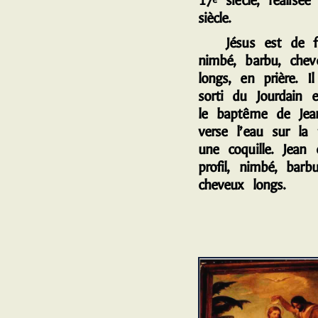
17
siècle, réalisé
siècle.
J
ésus est de f
nimbé, barbu, chev
longs, en prière. Il
sorti du Jourdain e
le baptême de Jea
verse l’eau sur la 
une coquille. Jean 
profil, nimbé, barb
cheveux longs.