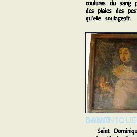
coulures du sang p
des plaies des pest
qu’elle soulageait.
SAINT DOMINIQU
Saint Dominiqu