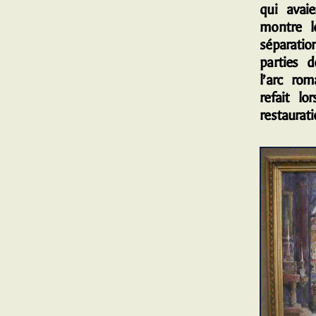
qui avaie
montre 
séparati
parties d
l’arc ro
refait lo
restaurati