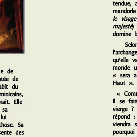
tendue, 
mandorle
le visag
majesté
)
domine l
S
elo
l’archan
qu’elle 
monde un
e de
« sera a
ntée de
Haut ». 
abit du
« Comme
inicains,
il se fai
ait. Elle
vierge ? 
 sa
répond : 
lui
viendra s
chose. Sa
pourquoi 
ésente des