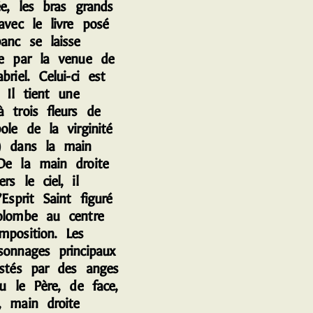
ée, les bras grands
avec le livre posé
anc se laisse
re par la venue de
briel. Celui-ci est
. Il tient une
à trois fleurs de
ole de la virginité
) dans la main
De la main droite
rs le ciel, il
’Esprit Saint figuré
olombe au centre
mposition. Les
sonnages principaux
istés par des anges
eu le Père, de face,
, main droite