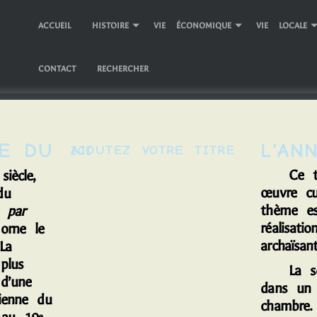
ACCUEIL
HISTOIRE
VIE ÉCONOMIQUE
VIE LOCALE
CONTACT
RECHERCHER
L'AN
AJOUTEZ VOTRE TITRE ICI
C
e 
iècle,
œuvre cu
du
thème est
 par
réalisati
rne le
archaïsan
La
plus
L
a s
d’une
dans un 
lienne du
chambre.
e