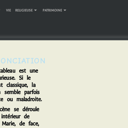
VIE RELIGIEUSE
PATRIMOINE
NONCIATION
tableau est une
rieuse. Si le
 classique, la
on semble parfois
te ou maladroite.
cène se déroule
intérieur de
 Marie, de face,