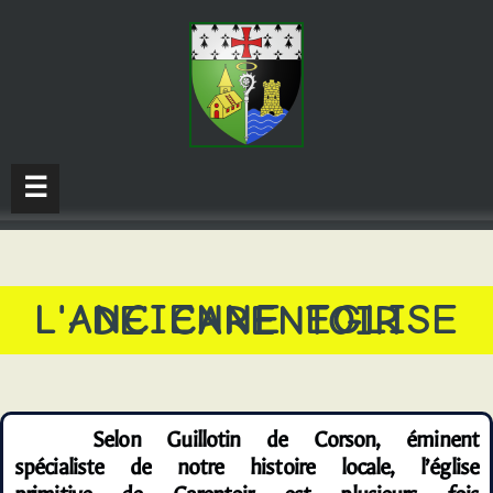
☰
L'ANCIENNE EGLISE DE CARENTOIR
Selon Guillotin de Corson, éminent
spécialiste de notre histoire locale, l’église