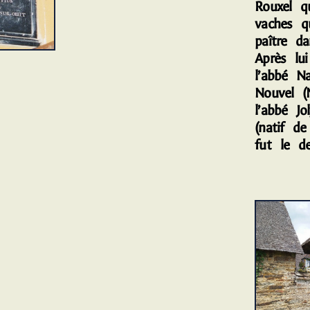
Rouxel q
vaches qu
paître d
Après lu
l’abbé Na
Nouvel (
l’abbé Jo
(natif d
fut le de