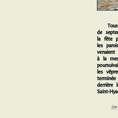
ANCIEN PRESBYTÈRE
Tous l
de septe
la fête 
les paroi
venaient
à la mes
poursuiva
les vêpr
terminée
derrière 
Saint-Hya
Les