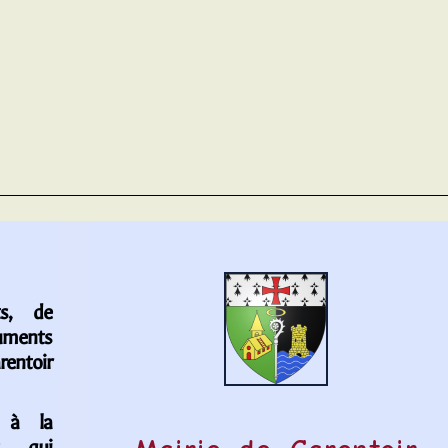
s, de
uments
entoir
 à la
is qui