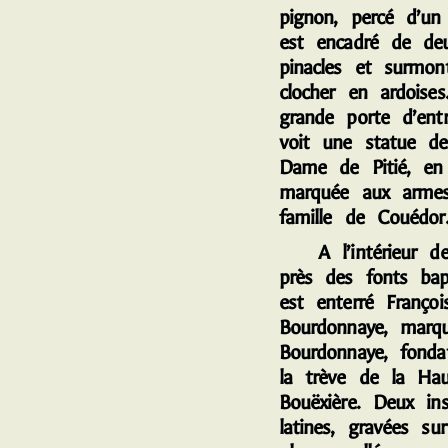
pignon, percé d’un 
est encadré de de
pinacles et surmon
clocher en ardoises
grande porte d’ent
voit une statue d
Dame de Pitié, en 
marquée aux arme
famille de Couédo
A l’intérieur de l
près des fonts bap
est enterré Françoi
Bourdonnaye, marqu
Bourdonnaye, fonda
la trève de la Hau
Bouëxière. Deux ins
latines, gravées su