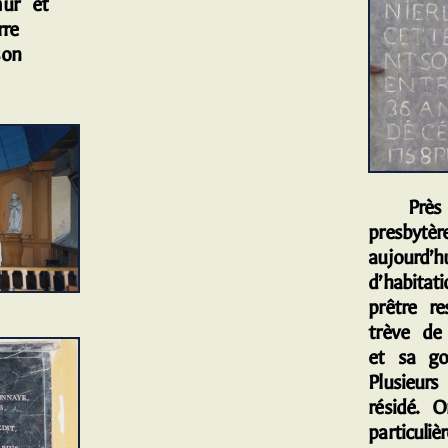
mur et
rre
son
Près de
presbytèr
aujourd’
d’habitat
prêtre r
trève de 
et sa go
Plusieurs
résidé. 
particuli