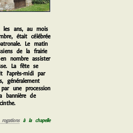
es ans, au mois
mbre, était célébrée
patronale. Le matin
ssiens de la frairie
 en nombre assister
se. La fête se
it l’après-midi par
es, généralement
 par une procession
la bannière de
cinthe.
 rogations
à la chapelle