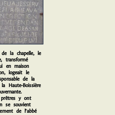
 la chapelle, le
e, transformé
hui en maison
ion, logeait le
esponsable de la
la Haute-Boissière
uvernante.
 prêtres y ont
On se souvient
èrement de l’abbé