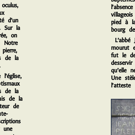
oculus,
l’absence
ux
villageoi
té d’un
pied à l
. Sur la
bourg de
rée, on
L’abbé J
e Notre
mourut 
pierre,
fut le de
s de la
desservir
r.
qu’elle n
’église,
Une stè
tismaux
l’atteste
s de la
is de la
teur de
te-
criptions
r une