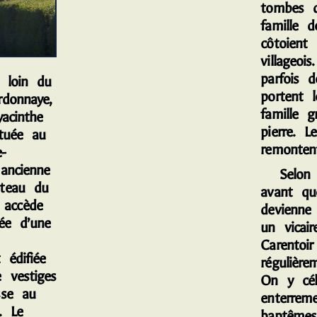
tombes d
famille 
côtoient 
villageoi
parfois d
loin du
portent 
donnaye,
famille g
yacinthe
pierre. L
ituée au
remontent
-
ancienne
Selon l’
teau du
avant que
accède
devienne
ée d’une
un vicai
Carentoir
 édifiée
régulièr
 vestiges
On y cél
sse au
enterre
. Le
baptêmes