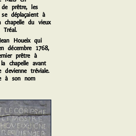
 de prêtre, les
s se déplaçaient à
a chapelle du vieux
 Tréal.
ean Houeix qui
en décembre 1768,
rnier prêtre à
 la chapelle avant
e devienne tréviale.
le à son nom