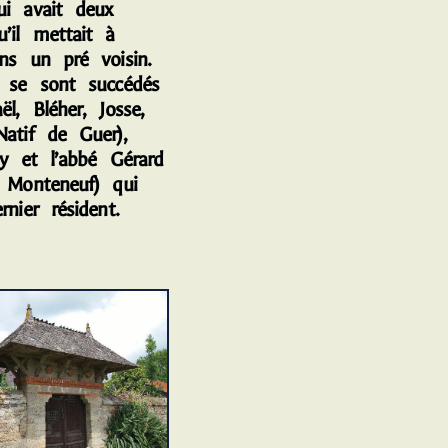
ui avait deux
’il mettait à
ans un pré voisin.
i se sont succédés
ël, Bléher, Josse,
Natif de Guer),
ly et l’abbé Gérard
e Monteneuf) qui
rnier résident.