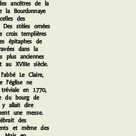
es ancêtres de la
de la Bourdonnaye
celles des
s. Des stèles ornées
e croix templières
les épitaphes de
ravées dans la
es plus anciennes
 au XVIIIe siècle.
abbé Le Claire,
 l’église ne
 tréviale en 1770,
re du bourg de
 y allait dire
ement une messe.
ébrait des
ments et même des
. Mais en