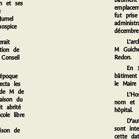
n et ses
emplacem
e
fut pris
Jumel
administr
ospice
décembre
L’archit
rait
M Guiche
tion de
Redon
Conseil
En 196
bâtiment
poque
le Maire
ecta les
s de M de
L’Hospi
maison du
nom et 
t abrité
hôpital.
cole libre
D’autre
sont int
ison de
cette da