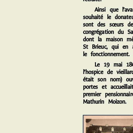
Ainsi que l’avai
souhaité le donateu
sont des sœurs de
congrégation du Sai
dont la maison mè
St Brieuc, qui en a
le fonctionnement.
Le 19 mai 186
l’hospice de vieillar
était son nom) ouv
portes et accueillai
premier pensionnair
Mathurin Moizon.