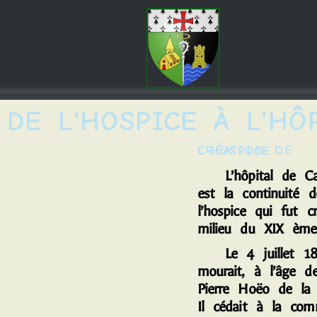
DE L'HOSPICE À L'HÔ
CRÉATION DE L'HOSPICE
L’hôpital de Car
est la continuité d
l’hospice qui fut c
milieu du XIX ème 
Le 4 juillet 18
mourait, à l’âge d
Pierre Hoëo de la V
Il cédait à la co