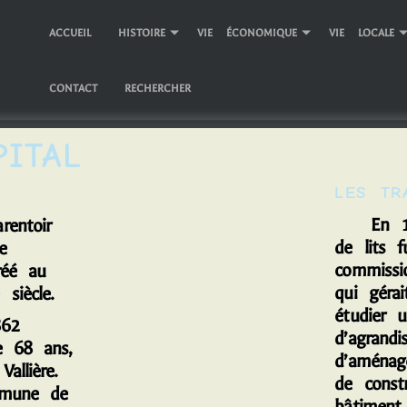
ACCUEIL
HISTOIRE
VIE ÉCONOMIQUE
VIE LOCALE
CONTACT
RECHERCHER
PITAL
LES TR
En 195
entoir
de lits 
e
commissi
réé au
qui gérai
siècle.
étudier u
62
d’agrand
e 68 ans,
d’aménag
allière.
de const
mmune de
bâtimen