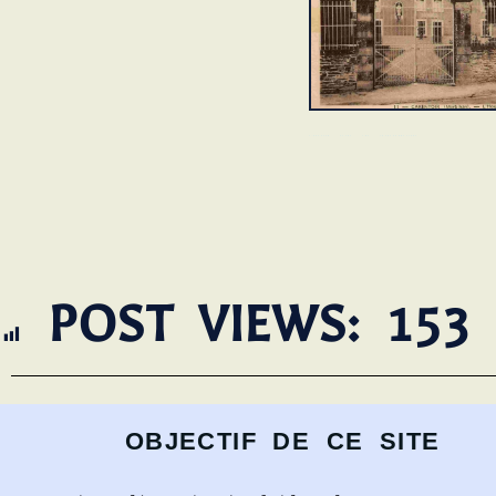
L'HOSPICE AVANT LES TRANSFORMATIONS
POST VIEWS:
153
OBJECTIF DE CE SITE