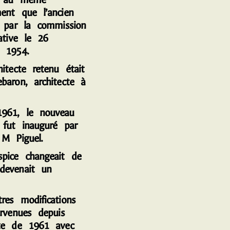
ent que l’ancien
e par la commission
ative le 26
 1954.
ecte retenu était
baron, architecte à
.
1, le nouveau
 fut inauguré par
 M Piguel.
ce changeait de
devenait un
s modifications
ervenues depuis
te de 1961 avec