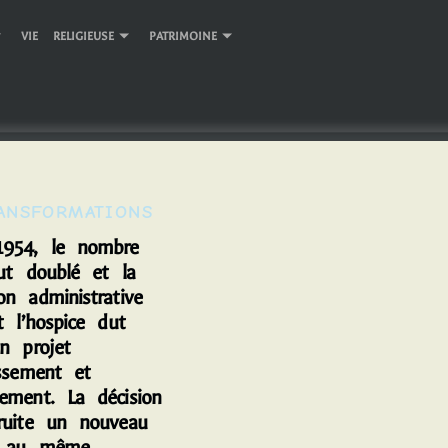
VIE RELIGIEUSE
PATRIMOINE
ANSFORMATIONS
4, le nombre
fut doublé et la
on administrative
t l’hospice dut
n projet
issement et
ement. La décision
ruite un nouveau
t au même