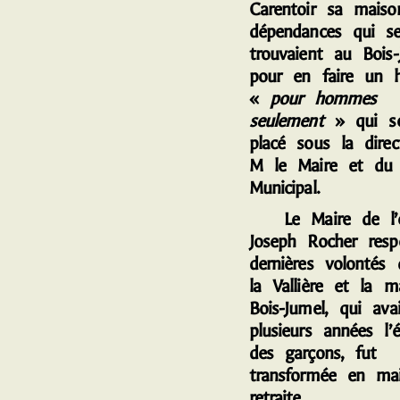
Carentoir sa maiso
dépendances qui s
trouvaient au Bois-
pour en faire un h
«
pour hommes
seulement
» qui se
placé sous la direc
M le Maire et du 
Municipal.
Le Maire de l’é
Joseph Rocher resp
dernières volonté
la Vallière et la 
Bois-Jumel, qui avai
plusieurs années l’é
des garçons, fut
transformée en ma
retraite.