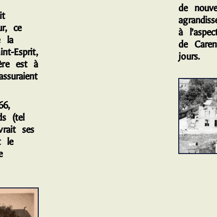
de nouve
t
agrandiss
r, ce
à l’aspe
 la
de Caren
nt-Esprit,
jours.
re est à
ssuraient
6,
ds (tel
rait ses
t le
e
LES TRAVAUX DE 1960